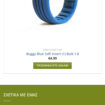
ΖΑΝΤΟΛΆΣΤΙΧΑ
Buggy Blue Soft Insert (1) Bulk 1:8
€
4.99
ΠΡΟΣΘΉΚΗ ΣΤΟ ΚΑΛΆΘΙ
ΣΧΕΤΙΚΆ ΜΕ ΕΜΆΣ