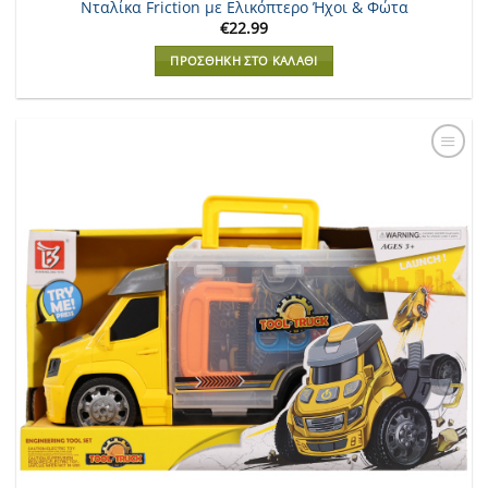
Νταλίκα Friction με Ελικόπτερο Ήχοι & Φώτα
€
22.99
ΠΡΟΣΘΉΚΗ ΣΤΟ ΚΑΛΆΘΙ
Add to
Wishlist