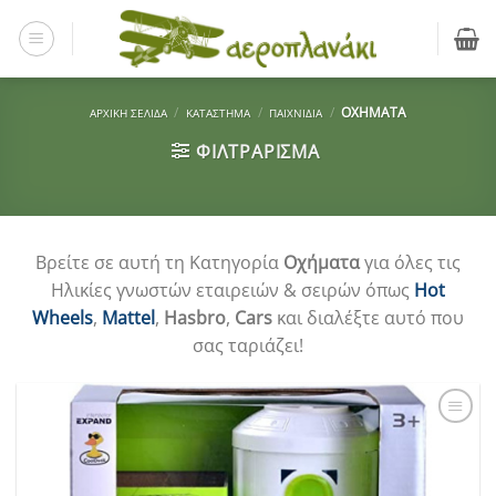
Μετάβαση
στο
περιεχόμενο
/
/
/
ΟΧΉΜΑΤΑ
ΑΡΧΙΚΉ ΣΕΛΊΔΑ
ΚΑΤΆΣΤΗΜΑ
ΠΑΙΧΝΊΔΙΑ
ΦΙΛΤΡΆΡΙΣΜΑ
Βρείτε σε αυτή τη Κατηγορία
Οχήματα
για όλες τις
Ηλικίες γνωστών εταιρειών & σειρών όπως
Hot
Wheels
,
Mattel
,
Hasbro
,
Cars
και διαλέξτε αυτό που
σας ταριάζει!
Add to
Wishlist