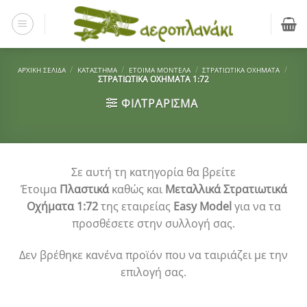
Μετάβαση
στο
περιεχόμενο
/
/
/
/
ΑΡΧΙΚΉ ΣΕΛΊΔΑ
ΚΑΤΆΣΤΗΜΑ
ΈΤΟΙΜΑ ΜΟΝΤΈΛΑ
ΣΤΡΑΤΙΩΤΙΚΆ ΟΧΉΜΑΤΑ
ΣΤΡΑΤΙΩΤΙΚΆ ΟΧΉΜΑΤΑ 1:72
ΦΙΛΤΡΆΡΙΣΜΑ
Σε αυτή τη κατηγορία θα βρείτε
Έτοιμα
Πλαστικά
καθώς και
Μεταλλικά Στρατιωτικά
Οχήματα 1:72
της εταιρείας
Easy Model
για να τα
προσθέσετε στην συλλογή σας.
Δεν βρέθηκε κανένα προϊόν που να ταιριάζει με την
επιλογή σας.