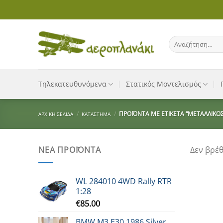
Μετάβαση
στο
περιεχόμενο
Αναζήτηση
για:
Τηλεκατευθυνόμενα
Στατικός Μοντελισμός
/
/
ΠΡΟΪΌΝΤΑ ΜΕ ΕΤΙΚΈΤΑ “ΜΕΤΑΛΛΙΚΌΣ
ΑΡΧΙΚΉ ΣΕΛΊΔΑ
ΚΑΤΆΣΤΗΜΑ
ΝΈΑ ΠΡΟΪΌΝΤΑ
Δεν βρέθ
WL 284010 4WD Rally RTR
1:28
€
85.00
BMW M3 E30 1986 Silver