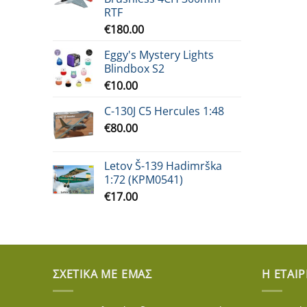
RTF
€
180.00
Eggy's Mystery Lights
Blindbox S2
€
10.00
C-130J C5 Hercules 1:48
€
80.00
Letov Š-139 Hadimrška
1:72 (KPM0541)
€
17.00
ΣΧΕΤΙΚΆ ΜΕ ΕΜΆΣ
Η ΕΤΑΙΡ