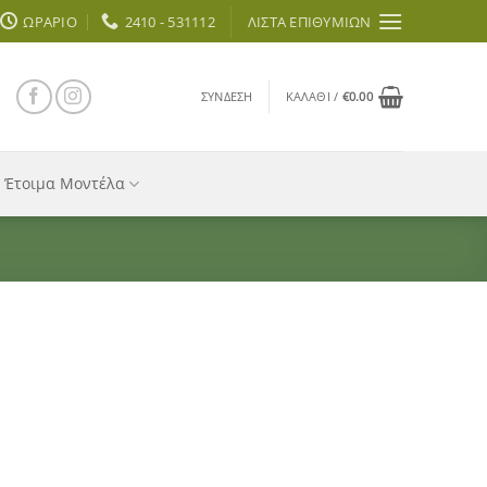
ΩΡΆΡΙΟ
2410 - 531112
ΛΊΣΤΑ ΕΠΙΘΥΜΙΏΝ
ΣΎΝΔΕΣΗ
ΚΑΛΆΘΙ /
€
0.00
Έτοιμα Μοντέλα