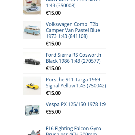
1:43 (350008)
€
15.00
Volkswagen Combi T2b
Camper Van Pastel Blue
1973 1:43 (841108)
€
15.00
Ford Sierra RS Cosworth
Black 1986 1:43 (270577)
€
15.00
Porsche 911 Targa 1969
Signal Yellow 1:43 (750042)
€
15.00
Vespa PX 125/150 1978 1:9
€
55.00
F16 Fighting Falcon Gyro
Brushless 4CH 300mm