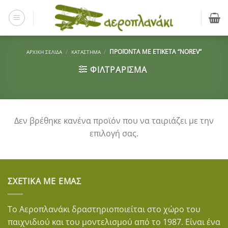
Μετάβαση
στο
περιεχόμενο
/
/
ΠΡΟΪΌΝΤΑ ΜΕ ΕΤΙΚΈΤΑ “NOREV”
ΑΡΧΙΚΉ ΣΕΛΊΔΑ
ΚΑΤΆΣΤΗΜΑ
ΦΙΛΤΡΆΡΙΣΜΑ
Δεν βρέθηκε κανένα προϊόν που να ταιριάζει με την
επιλογή σας.
ΣΧΕΤΙΚΆ ΜΕ ΕΜΆΣ
Το Αεροπλανάκι δραστηριοποιείται στο χώρο του
παιχνιδιού και του μοντελισμού από το 1987. Είναι ένα