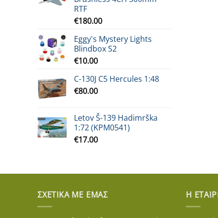
RTF
€
180.00
Eggy's Mystery Lights
Blindbox S2
€
10.00
C-130J C5 Hercules 1:48
€
80.00
Letov Š-139 Hadimrška
1:72 (KPM0541)
€
17.00
ΣΧΕΤΙΚΆ ΜΕ ΕΜΆΣ
Η ΕΤΑΙΡ