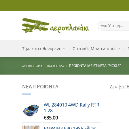
Μετάβαση
στο
περιεχόμενο
Αναζήτηση
για:
Τηλεκατευθυνόμενα
Στατικός Μοντελισμός
/
/
ΠΡΟΪΌΝΤΑ ΜΕ ΕΤΙΚΈΤΑ “PICKLE”
ΑΡΧΙΚΉ ΣΕΛΊΔΑ
ΚΑΤΆΣΤΗΜΑ
ΝΈΑ ΠΡΟΪΌΝΤΑ
Δεν βρέθ
WL 284010 4WD Rally RTR
1:28
€
85.00
BMW M3 E30 1986 Silver