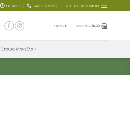
ΩΡΆΡΙΟ
2410 - 531112
ΛΊΣΤΑ ΕΠΙΘΥΜΙΏΝ
ΣΎΝΔΕΣΗ
ΚΑΛΆΘΙ /
€
0.00
Έτοιμα Μοντέλα