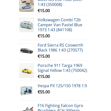
1:43 (350008)
€
15.00
Volkswagen Combi T2b
Camper Van Pastel Blue
1973 1:43 (841108)
€
15.00
Ford Sierra RS Cosworth
Black 1986 1:43 (270577)
€
15.00
Porsche 911 Targa 1969
Signal Yellow 1:43 (750042)
€
15.00
Vespa PX 125/150 1978 1:9
€
55.00
F16 Fighting Falcon Gyro
Brushless 4CH 300mm