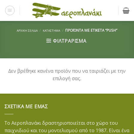
Μετάβαση
στο
περιεχόμενο
/
/
ΠΡΟΪΌΝΤΑ ΜΕ ΕΤΙΚΈΤΑ “PUSH”
ΑΡΧΙΚΉ ΣΕΛΊΔΑ
ΚΑΤΆΣΤΗΜΑ
ΦΙΛΤΡΆΡΙΣΜΑ
Δεν βρέθηκε κανένα προϊόν που να ταιριάζει με την
επιλογή σας.
ΣΧΕΤΙΚΆ ΜΕ ΕΜΆΣ
Το Αεροπλανάκι δραστηριοποιείται στο χώρο του
παιχνιδιού και του μοντελισμού από το 1987. Είναι ένα