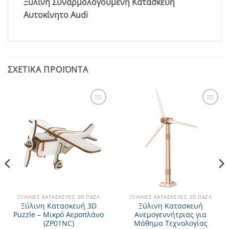
Ξύλινη Συναρμολογούμενη Κατασκευή
Αυτοκίνητο Audi
ΣΧΕΤΙΚΆ ΠΡΟΪΌΝΤΑ
Add to
Add to
Wishlist
Wishlist
ΞΎΛΙΝΕΣ ΚΑΤΑΣΚΕΥΈΣ 3D ΠΆΖΛ
ΞΎΛΙΝΕΣ ΚΑΤΑΣΚΕΥΈΣ 3D ΠΆΖΛ
Ξύλινη Κατασκευή 3D
Ξύλινη Κατασκευή
Puzzle – Μικρό Αεροπλάνο
Ανεμογεννήτριας για
(ZP01NC)
Μάθημα Τεχνολογίας