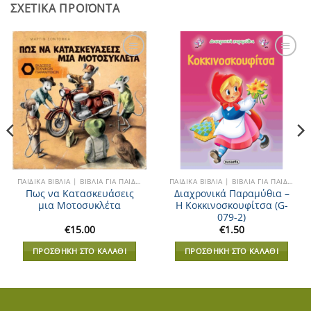
ΣΧΕΤΙΚΆ ΠΡΟΪΌΝΤΑ
Add to
Add to
Wishlist
Wishlist
ΠΑΙΔΙΚΆ ΒΙΒΛΊΑ | ΒΙΒΛΊΑ ΓΙΑ ΠΑΙΔΙΆ
ΠΑΙΔΙΚΆ ΒΙΒΛΊΑ | ΒΙΒΛΊΑ ΓΙΑ ΠΑΙΔΙΆ
Πως να Κατασκευάσεις
Διαχρονικά Παραμύθια –
μια Μοτοσυκλέτα
Η Κοκκινοσκουφίτσα (G-
079-2)
€
15.00
€
1.50
ΠΡΟΣΘΉΚΗ ΣΤΟ ΚΑΛΆΘΙ
ΠΡΟΣΘΉΚΗ ΣΤΟ ΚΑΛΆΘΙ