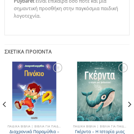
Puybaret
είναι επίκαιρα όσο ποτέ και μια
σημαντική προσθήκη στην παγκόσμια παιδική
λογοτεχνία.
ΣΧΕΤΙΚΆ ΠΡΟΪΌΝΤΑ
Add to
Add to
Wishlist
Wishlist
ΠΑΙΔΙΚΆ ΒΙΒΛΊΑ | ΒΙΒΛΊΑ ΓΙΑ ΠΑΙΔΙΆ
ΠΑΙΔΙΚΆ ΒΙΒΛΊΑ | ΒΙΒΛΊΑ ΓΙΑ ΠΑΙΔΙΆ
Διαχρονικά Παραμύθια –
Γκέρντα – Η Ιστορία μιας