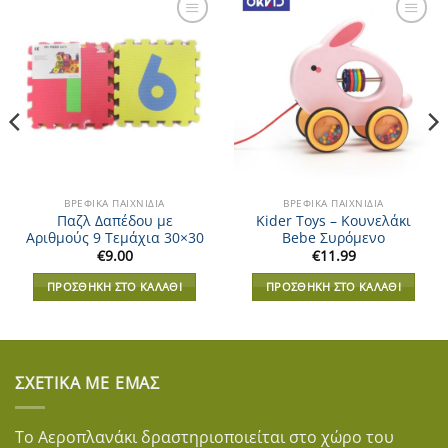
Add to
Add to
Wishlist
Wishlist
ΒΡΕΦΙΚΆ ΠΑΙΧΝΊΔΙΑ
ΒΡΕΦΙΚΆ ΠΑΙΧΝΊΔΙΑ
Παζλ Δαπέδου με
Kider Toys – Κουνελάκι
Αριθμούς 9 Τεμάχια 30×30
Bebe Συρόμενο
€
9.00
€
11.99
ΠΡΟΣΘΉΚΗ ΣΤΟ ΚΑΛΆΘΙ
ΠΡΟΣΘΉΚΗ ΣΤΟ ΚΑΛΆΘΙ
ΣΧΕΤΙΚΆ ΜΕ ΕΜΆΣ
Το Αεροπλανάκι δραστηριοποιείται στο χώρο του