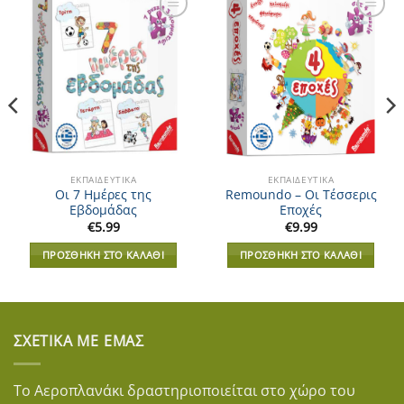
Add to
Add to
Wishlist
Wishlist
ΕΚΠΑΙΔΕΥΤΙΚΆ
ΕΚΠΑΙΔΕΥΤΙΚΆ
Οι 7 Ημέρες της
Remoundo – Οι Τέσσερις
Εβδομάδας
Εποχές
€
5.99
€
9.99
ΠΡΟΣΘΉΚΗ ΣΤΟ ΚΑΛΆΘΙ
ΠΡΟΣΘΉΚΗ ΣΤΟ ΚΑΛΆΘΙ
ΣΧΕΤΙΚΆ ΜΕ ΕΜΆΣ
Το Αεροπλανάκι δραστηριοποιείται στο χώρο του