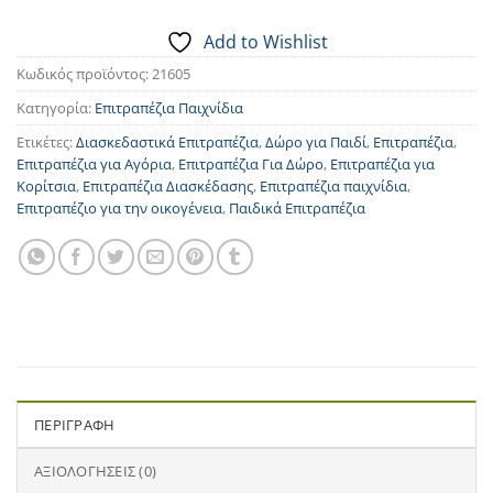
Add to Wishlist
Κωδικός προϊόντος:
21605
Κατηγορία:
Επιτραπέζια Παιχνίδια
Ετικέτες:
Διασκεδαστικά Επιτραπέζια
,
Δώρο για Παιδί
,
Επιτραπέζια
,
Επιτραπέζια για Αγόρια
,
Επιτραπέζια Για Δώρο
,
Επιτραπέζια για
Κορίτσια
,
Επιτραπέζια Διασκέδασης
,
Επιτραπέζια παιχνίδια
,
Επιτραπέζιο για την οικογένεια
,
Παιδικά Επιτραπέζια
ΠΕΡΙΓΡΑΦΉ
ΑΞΙΟΛΟΓΉΣΕΙΣ (0)