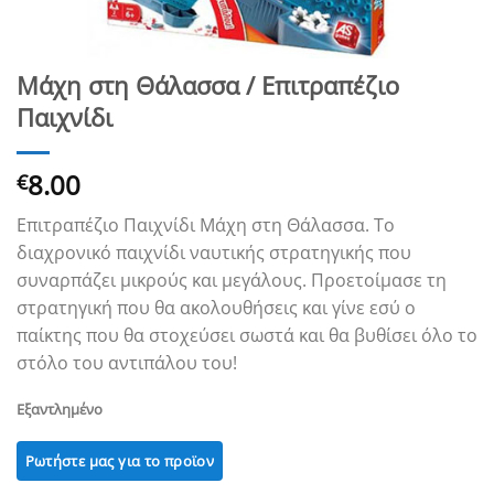
Μάχη στη Θάλασσα / Επιτραπέζιο
Παιχνίδι
8.00
€
Επιτραπέζιο Παιχνίδι Μάχη στη Θάλασσα. Το
διαχρονικό παιχνίδι ναυτικής στρατηγικής που
συναρπάζει μικρούς και μεγάλους. Προετοίμασε τη
στρατηγική που θα ακολουθήσεις και γίνε εσύ ο
παίκτης που θα στοχεύσει σωστά και θα βυθίσει όλο το
στόλο του αντιπάλου του!
Εξαντλημένο