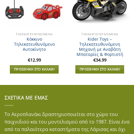
ΤΗΛΕΚΑΤΕΥΘΥΝΌΜΕΝΑ
ΤΗΛΕΚΑΤΕΥΘΥΝΌΜΕΝΑ
Κόκκινο
Kider Toys –
Τηλεκατευθυνόμενο
Τηλεκατευθυνόμενη
Αυτοκίνητο
Μηχανή με Αναβάτη
Μπαταρίες & Φορτιστή
€
12.99
€
34.99
ΠΡΟΣΘΉΚΗ ΣΤΟ ΚΑΛΆΘΙ
ΠΡΟΣΘΉΚΗ ΣΤΟ ΚΑΛΆΘΙ
ΣΧΕΤΙΚΆ ΜΕ ΕΜΆΣ
Το Αεροπλανάκι δραστηριοποιείται στο χώρο του
παιχνιδιού και του μοντελισμού από το 1987. Είναι ένα
από τα παλαιότερα καταστήματα της Λάρισας και όχι