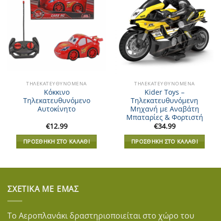
Add to
Add to
Wishlist
Wishlist
ΤΗΛΕΚΑΤΕΥΘΥΝΌΜΕΝΑ
ΤΗΛΕΚΑΤΕΥΘΥΝΌΜΕΝΑ
Κόκκινο
Kider Toys –
Τηλεκατευθυνόμενο
Τηλεκατευθυνόμενη
Αυτοκίνητο
Μηχανή με Αναβάτη
Μπαταρίες & Φορτιστή
€
12.99
€
34.99
ΠΡΟΣΘΉΚΗ ΣΤΟ ΚΑΛΆΘΙ
ΠΡΟΣΘΉΚΗ ΣΤΟ ΚΑΛΆΘΙ
ΣΧΕΤΙΚΆ ΜΕ ΕΜΆΣ
Το Αεροπλανάκι δραστηριοποιείται στο χώρο του