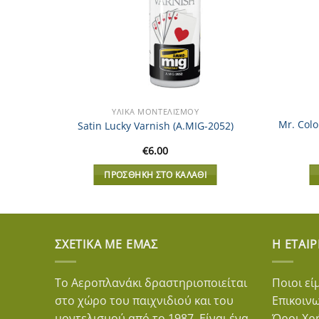
ΥΛΙΚΆ ΜΟΝΤΕΛΙΣΜΟΎ
er 400
Mr. Colo
Satin Lucky Varnish (A.MIG-2052)
€
6.00
ΠΡΟΣΘΉΚΗ ΣΤΟ ΚΑΛΆΘΙ
ΣΧΕΤΙΚΆ ΜΕ ΕΜΆΣ
Η ΕΤΑΙΡ
Το Αεροπλανάκι δραστηριοποιείται
Ποιοι εί
στο χώρο του παιχνιδιού και του
Επικοιν
μοντελισμού από το 1987. Είναι ένα
Όροι Χρ