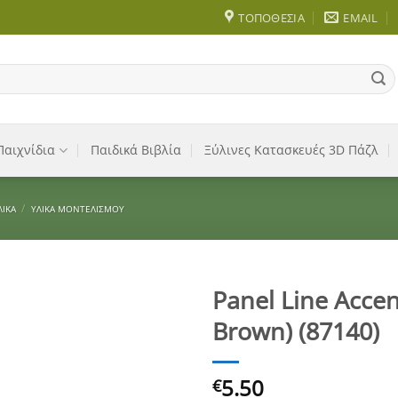
ΤΟΠΟΘΕΣΊΑ
EMAIL
Παιχνίδια
Παιδικά Βιβλία
Ξύλινες Κατασκευές 3D Πάζλ
/
ΛΙΚΆ
ΥΛΙΚΆ ΜΟΝΤΕΛΙΣΜΟΎ
Panel Line Accen
Brown) (87140)
Add to
Wishlist
5.50
€