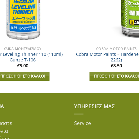
ΥΛΙΚΆ ΜΟΝΤΕΛΙΣΜΟΎ
COBRA MOTOR PAINTS
r Leveling Thinner 110 (110ml)
Cobra Motor Paints – Hardene
Gunze T-106
2262)
€
5.00
€
8.50
ΠΡΟΣΘΉΚΗ ΣΤΟ ΚΑΛΆΘΙ
ΠΡΟΣΘΉΚΗ ΣΤΟ ΚΑΛΆΘΙ
ΊΑ
ΥΠΗΡΕΣΊΕΣ ΜΑΣ
μαστε
Service
ωνία
ήσης