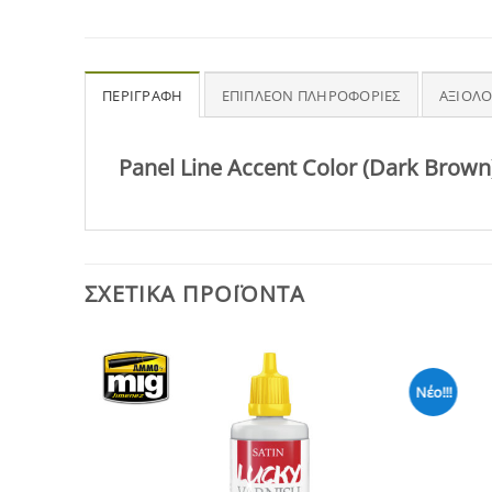
ΠΕΡΙΓΡΑΦΉ
ΕΠΙΠΛΈΟΝ ΠΛΗΡΟΦΟΡΊΕΣ
ΑΞΙΟΛΟ
Panel Line Accent Color (Dark Brown
ΣΧΕΤΙΚΆ ΠΡΟΪΌΝΤΑ
Νέο!!!
Add to
Add to
Wishlist
Wishlist