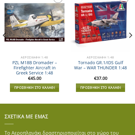
Add to
Add to
Wishlist
Wishlist
ΑΕΡΟΣΚΆΦΗ 1:48
ΑΕΡΟΣΚΆΦΗ 1:48
PZL M18B Dromader –
Tornado GR.1/IDS Gulf
Firefighter Aircraft in
War – WAR THUNDER 1:48
Greek Service 1:48
€
45.00
€
37.00
ΠΡΟΣΘΉΚΗ ΣΤΟ ΚΑΛΆΘΙ
ΠΡΟΣΘΉΚΗ ΣΤΟ ΚΑΛΆΘΙ
ΣΧΕΤΙΚΆ ΜΕ ΕΜΆΣ
Το Αεροπλανάκι δραστηριοποιείται στο χώρο του