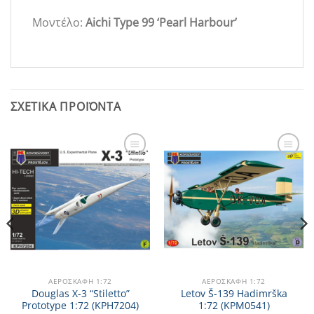
Μοντέλο:
Aichi Type 99 ‘Pearl Harbour’
ΣΧΕΤΙΚΆ ΠΡΟΪΌΝΤΑ
Add to
Add to
Wishlist
Wishlist
ΑΕΡΟΣΚΆΦΗ 1:72
ΑΕΡΟΣΚΆΦΗ 1:72
Douglas X-3 “Stiletto”
Letov Š-139 Hadimrška
Prototype 1:72 (KPH7204)
1:72 (KPM0541)