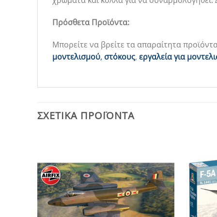
χρώματα και κόλλα για να συναρμολογηθεί. 
Πρόσθετα Προϊόντα:
Μπορείτε να βρείτε τα απαραίτητα προϊόντ
μοντελισμού
,
στόκους
,
εργαλεία για μοντελ
ΣΧΕΤΙΚΆ ΠΡΟΪΌΝΤΑ
Add to
Add to
Wishlist
Wishlist