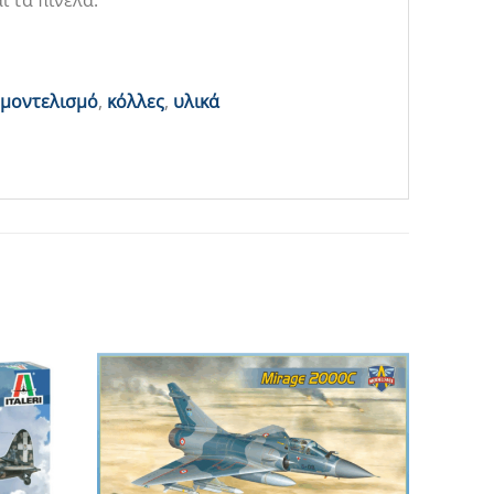
 τα πινέλα.
 μοντελισμό
,
κόλλες
,
υλικά
Add to
Add to
Wishlist
Wishlist