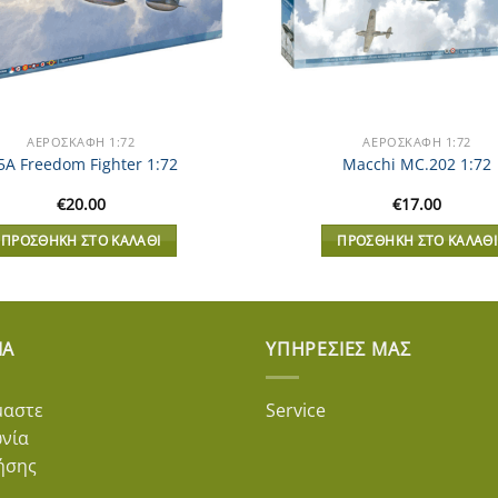
ΑΕΡΟΣΚΆΦΗ 1:72
ΑΕΡΟΣΚΆΦΗ 1:72
5A Freedom Fighter 1:72
Macchi MC.202 1:72
€
20.00
€
17.00
ΠΡΟΣΘΉΚΗ ΣΤΟ ΚΑΛΆΘΙ
ΠΡΟΣΘΉΚΗ ΣΤΟ ΚΑΛΆΘΙ
ΊΑ
ΥΠΗΡΕΣΊΕΣ ΜΑΣ
μαστε
Service
ωνία
ήσης