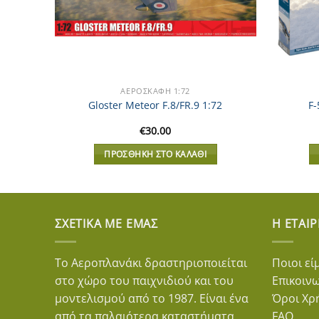
ΑΕΡΟΣΚΆΦΗ 1:72
V)
Gloster Meteor F.8/FR.9 1:72
F-
€
30.00
ΠΡΟΣΘΉΚΗ ΣΤΟ ΚΑΛΆΘΙ
ΣΧΕΤΙΚΆ ΜΕ ΕΜΆΣ
Η ΕΤΑΙΡ
Το Αεροπλανάκι δραστηριοποιείται
Ποιοι εί
στο χώρο του παιχνιδιού και του
Επικοιν
μοντελισμού από το 1987. Είναι ένα
Όροι Χρ
από τα παλαιότερα καταστήματα
FAQ