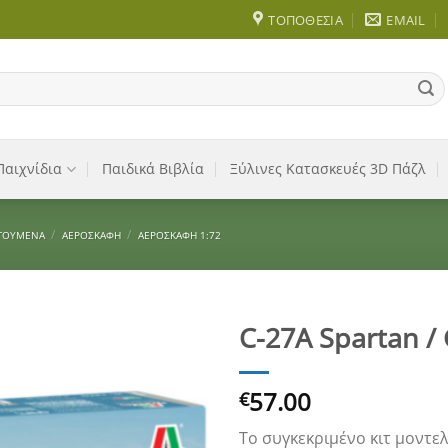
ΤΟΠΟΘΕΣΊΑ
EMAIL
Παιχνίδια
Παιδικά Βιβλία
Ξύλινες Κατασκευές 3D Πάζλ
/
/
ΓΟΎΜΕΝΑ
ΑΕΡΟΣΚΆΦΗ
ΑΕΡΟΣΚΆΦΗ 1:72
C-27A Spartan / 
Add to
57.00
Wishlist
€
Το συγκεκριμένο κιτ μοντε