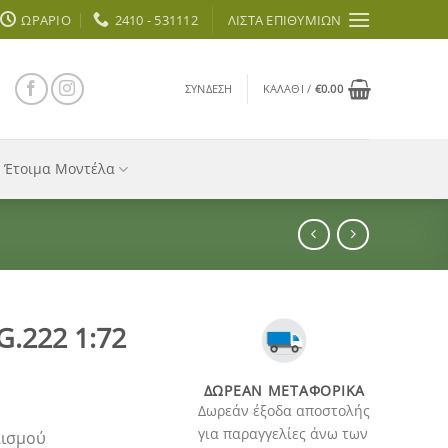
ΩΡΆΡΙΟ
2410 - 531112
ΛΊΣΤΑ ΕΠΙΘΥΜΙΏΝ
ΣΎΝΔΕΣΗ
ΚΑΛΆΘΙ /
€
0.00
Έτοιμα Μοντέλα
G.222 1:72
ΔΩΡΕΆΝ ΜΕΤΑΦΟΡΙΚΆ
Δωρεάν έξοδα αποστολής
για παραγγελίες άνω των
λισμού