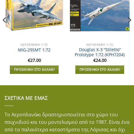
ΑΕΡΟΣΚΆΦΗ 1:72
ΑΕΡΟΣΚΆΦΗ 1:72
Douglas X-3 “Stiletto”
MIG-29SMT 1:72
Prototype 1:72 (KPH7204)
€
27.00
€
24.00
ΠΡΟΣΘΉΚΗ ΣΤΟ ΚΑΛΆΘΙ
ΠΡΟΣΘΉΚΗ ΣΤΟ ΚΑΛΆΘΙ
ΣΧΕΤΙΚΆ ΜΕ ΕΜΆΣ
Το Αεροπλανάκι δραστηριοποιείται στο χώρο του
παιχνιδιού και του μοντελισμού από το 1987. Είναι ένα
από τα παλαιότερα καταστήματα της Λάρισας και όχι