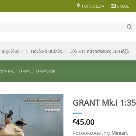
ΤΟΠΟΘΕΣΊΑ
EMAIL
Παιχνίδια
Παιδικά Βιβλία
Ξύλινες Κατασκευές 3D Πάζλ
/
/
ΓΟΎΜΕΝΑ
ΆΡΜΑΤΑ
ΑΡΜΑΤΑ 1:35
GRANT Mk.I 1:35
Add to
45.00
Wishlist
€
Κατασκευαστής:
Miniart