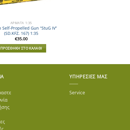
ΑΡΜΑΤΑ 1:35
Self-Propelled Gun “StuG IV”
(SD.KFZ. 167) 1:35
€
35.00
ΠΡΟΣΘΉΚΗ ΣΤΟ ΚΑΛΆΘΙ
ΊΑ
ΥΠΗΡΕΣΊΕΣ ΜΑΣ
μαστε
Service
ωνία
ήσης
ες
ές