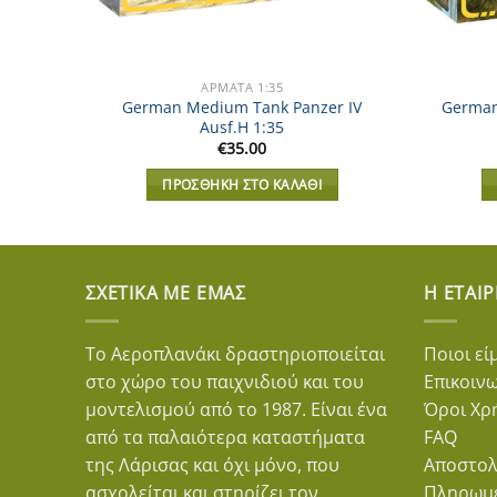
ΑΡΜΑΤΑ 1:35
German Medium Tank Panzer IV
German 
Ausf.H 1:35
€
35.00
ΠΡΟΣΘΉΚΗ ΣΤΟ ΚΑΛΆΘΙ
ΣΧΕΤΙΚΆ ΜΕ ΕΜΆΣ
Η ΕΤΑΙΡ
Το Αεροπλανάκι δραστηριοποιείται
Ποιοι εί
στο χώρο του παιχνιδιού και του
Επικοιν
μοντελισμού από το 1987. Είναι ένα
Όροι Χρ
από τα παλαιότερα καταστήματα
FAQ
της Λάρισας και όχι μόνο, που
Αποστολ
ασχολείται και στηρίζει τον
Πληρωμ