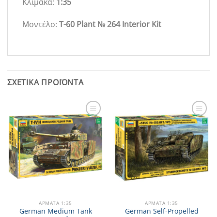
Κλίμακα:
1:35
Μοντέλο:
T-60 Plant № 264 Interior Kit
ΣΧΕΤΙΚΆ ΠΡΟΪΌΝΤΑ
Add to
Add to
Wishlist
Wishlist
ΑΡΜΑΤΑ 1:35
ΑΡΜΑΤΑ 1:35
German Medium Tank
German Self-Propelled