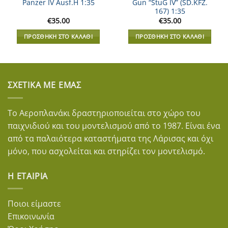
Panzer IV Ausf.H 1:35
Gun “StuG IV” (SD.KFZ.
167) 1:35
€
35.00
€
35.00
ΠΡΟΣΘΉΚΗ ΣΤΟ ΚΑΛΆΘΙ
ΠΡΟΣΘΉΚΗ ΣΤΟ ΚΑΛΆΘΙ
ΣΧΕΤΙΚΆ ΜΕ ΕΜΆΣ
Το Αεροπλανάκι δραστηριοποιείται στο χώρο του
παιχνιδιού και του μοντελισμού από το 1987. Είναι ένα
από τα παλαιότερα καταστήματα της Λάρισας και όχι
μόνο, που ασχολείται και στηρίζει τον μοντελισμό.
Η ΕΤΑΙΡΊΑ
Ποιοι είμαστε
Επικοινωνία