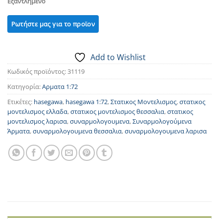
Εξαντλημένο
Add to Wishlist
Κωδικός προϊόντος:
31119
Κατηγορία:
Αρματα 1:72
Ετικέτες:
hasegawa
,
hasegawa 1:72
,
Στατικος Μοντελισμος
,
στατικος
μοντελισμος ελλαδα
,
στατικος μοντελισμος θεσσαλια
,
στατικος
μοντελισμος λαρισα
,
συναρμολογουμενα
,
Συναρμολογούμενα
Άρματα
,
συναρμολογουμενα θεσσαλια
,
συναρμολογουμενα λαρισα