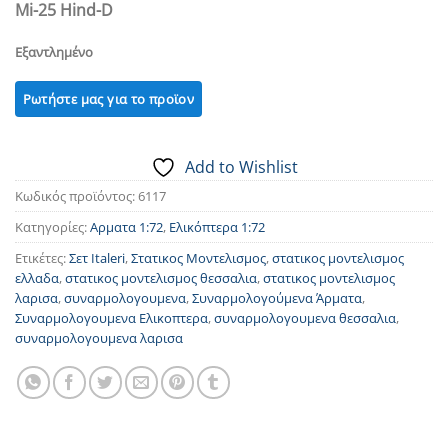
Mi-25 Hind-D
Εξαντλημένο
Add to Wishlist
Κωδικός προϊόντος:
6117
Κατηγορίες:
Αρματα 1:72
,
Ελικόπτερα 1:72
Ετικέτες:
Σετ Italeri
,
Στατικος Μοντελισμος
,
στατικος μοντελισμος
ελλαδα
,
στατικος μοντελισμος θεσσαλια
,
στατικος μοντελισμος
λαρισα
,
συναρμολογουμενα
,
Συναρμολογούμενα Άρματα
,
Συναρμολογουμενα Ελικοπτερα
,
συναρμολογουμενα θεσσαλια
,
συναρμολογουμενα λαρισα