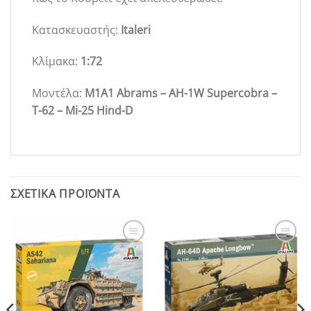
Κατασκευαστής:
Italeri
Κλίμακα:
1:72
Μοντέλα:
M1A1 Abrams – AH-1W Supercobra –
T-62 – Mi-25 Hind-D
ΣΧΕΤΙΚΆ ΠΡΟΪΌΝΤΑ
Add to
Add to
Wishlist
Wishlist