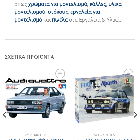
όπως
χρώματα για μοντελισμό
,
κόλλες
,
υλικά
μοντελισμού
,
στόκους
,
εργαλεία για
μοντελισμό
και
πινέλα
στα Εργαλεία & Υλικά.
ΣΧΕΤΙΚΆ ΠΡΟΪΌΝΤΑ
Add to
Add to
Wishlist
Wishlist
ΑΥΤΟΚΊΝΗΤΑ
ΑΥΤΟΚΊΝΗΤΑ