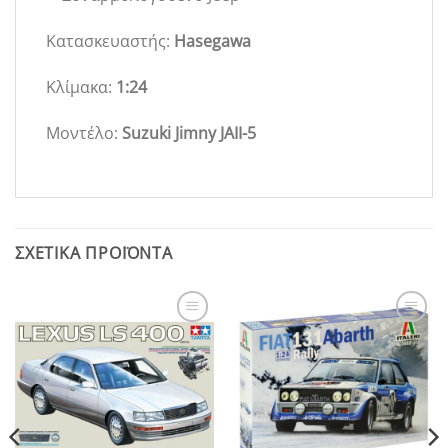
Κατασκευαστής:
Hasegawa
Κλίμακα:
1:24
Μοντέλο:
Suzuki Jimny JAII-5
ΣΧΕΤΙΚΆ ΠΡΟΪΌΝΤΑ
Add to
Add to
Wishlist
Wishlist