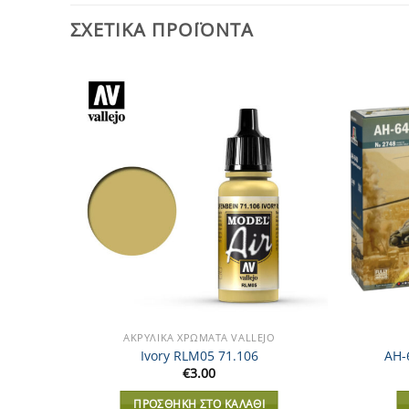
ΣΧΕΤΙΚΆ ΠΡΟΪΌΝΤΑ
Add to
Add to
Wishlist
Wishlist
ΑΚΡΥΛΙΚΆ XΡΏΜΑΤΑ VALLEJO
Ivory RLM05 71.106
AH-
€
3.00
ΠΡΟΣΘΉΚΗ ΣΤΟ ΚΑΛΆΘΙ