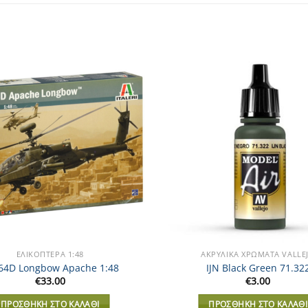
Add to
Wishlist
ΕΛΙΚΌΠΤΕΡΑ 1:48
ΑΚΡΥΛΙΚΆ XΡΏΜΑΤΑ VALLE
64D Longbow Apache 1:48
IJN Black Green 71.32
€
33.00
€
3.00
ΠΡΟΣΘΉΚΗ ΣΤΟ ΚΑΛΆΘΙ
ΠΡΟΣΘΉΚΗ ΣΤΟ ΚΑΛΆΘΙ