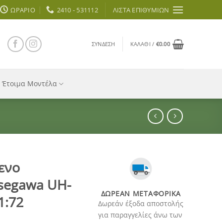
ΩΡΆΡΙΟ
2410 - 531112
ΛΊΣΤΑ ΕΠΙΘΥΜΙΏΝ
ΣΎΝΔΕΣΗ
ΚΑΛΆΘΙ /
€
0.00
Έτοιμα Μοντέλα
ενο
asegawa UH-
ΔΩΡΕΆΝ ΜΕΤΑΦΟΡΙΚΆ
1:72
Δωρεάν έξοδα αποστολής
για παραγγελίες άνω των