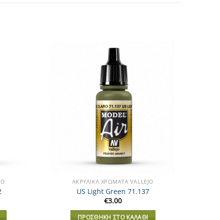
Add to
Add to
Wishlist
Wishlist
JO
ΑΚΡΥΛΙΚΆ XΡΏΜΑΤΑ VALLEJO
2
US Light Green 71.137
€
3.00
ΠΡΟΣΘΉΚΗ ΣΤΟ ΚΑΛΆΘΙ