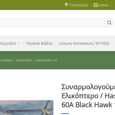
ΤΟΠΟΘΕΣΊΑ
EMAIL
Παιχνίδια
Παιδικά Βιβλία
Ξύλινες Κατασκευές 3D Πάζλ
/
/
ΓΟΎΜΕΝΑ
ΕΛΙΚΌΠΤΕΡΑ
ΕΛΙΚΌΠΤΕΡΑ 1:72
Συναρμολογούμ
Ελικόπτερο / H
Add to
Wishlist
60A Black Hawk 