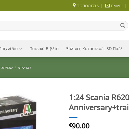
ΤΟΠΟΘΕΣΊΑ
EMAIL
Παιχνίδια
Παιδικά Βιβλία
Ξύλινες Κατασκευές 3D Πάζλ
/
ΓΟΎΜΕΝΑ
ΝΤΑΛΊΚΕΣ
1:24 Scania R620 
Anniversary+trai
Add to
Wishlist
90.00
€