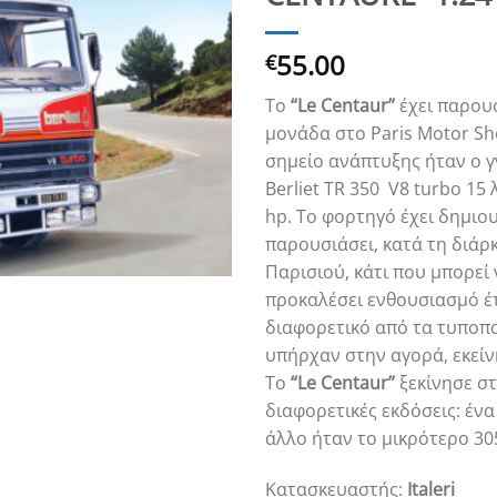
55.00
€
Το
“Le Centaur”
έχει παρουσ
μονάδα στο Paris Motor Sh
σημείο ανάπτυξης ήταν ο 
Berliet TR 350 V8 turbo 15 
hp. Το φορτηγό έχει δημιο
παρουσιάσει, κατά τη διάρκ
Παρισιού, κάτι που μπορεί 
προκαλέσει ενθουσιασμό έτσ
διαφορετικό από τα τυποπ
υπήρχαν στην αγορά, εκείν
Το
“Le Centaur”
ξεκίνησε σ
διαφορετικές εκδόσεις: ένα
άλλο ήταν το μικρότερο 30
Κατασκευαστής:
Italeri