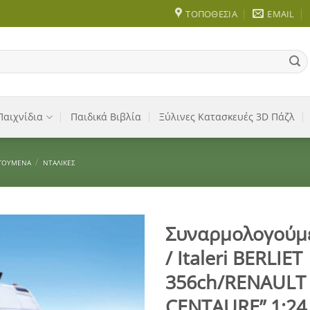
ΤΟΠΟΘΕΣΊΑ
EMAIL
Παιχνίδια
Παιδικά Βιβλία
Ξύλινες Κατασκευές 3D Πάζλ
/
ΓΟΎΜΕΝΑ
ΝΤΑΛΊΚΕΣ
Συναρμολογούμ
/ Italeri BERLIET
Add to
Wishlist
356ch/RENAULT 
CENTAURE” 1:24