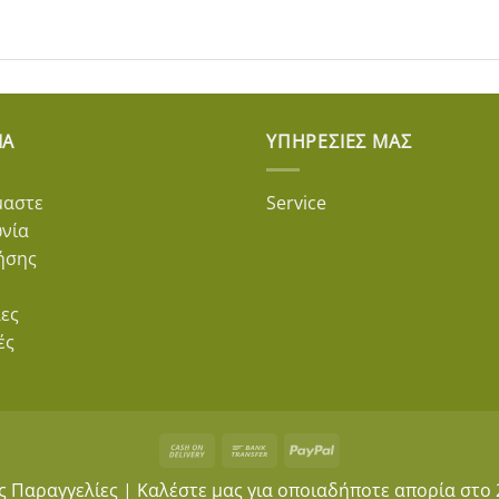
ΊΑ
ΥΠΗΡΕΣΊΕΣ ΜΑΣ
μαστε
Service
ωνία
ήσης
ες
ές
Cash
Bank
PayPal
On
Transfer
ς Παραγγελίες | Καλέστε μας για οποιαδήποτε απορία στο