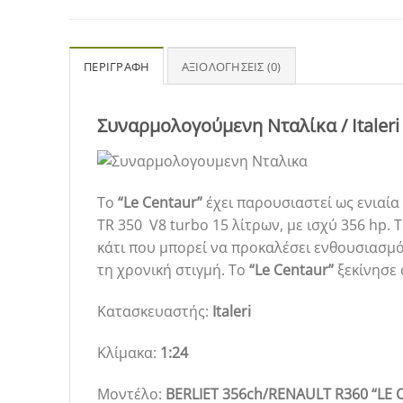
ΠΕΡΙΓΡΑΦΉ
ΑΞΙΟΛΟΓΉΣΕΙΣ (0)
Συναρμολογούμενη Νταλίκα / Italer
Το
“Le Centaur”
έχει παρουσιαστεί ως ενιαία
TR 350 V8 turbo 15 λίτρων, με ισχύ 356 hp.
κάτι που μπορεί να προκαλέσει ενθουσιασμό
τη χρονική στιγμή. Το
“Le Centaur”
ξεκίνησε 
Κατασκευαστής:
Italeri
Κλίμακα:
1:24
Μοντέλο:
BERLIET 356ch/RENAULT R360 “LE