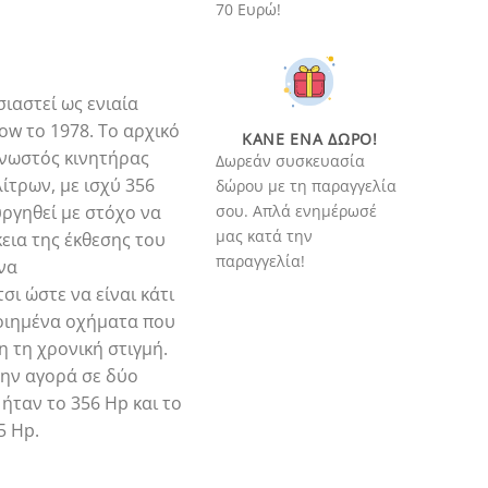
70 Ευρώ!
ιαστεί ως ενιαία
ow το 1978. Το αρχικό
ΚΆΝΕ ΈΝΑ ΔΏΡΟ!
γνωστός κινητήρας
Δωρεάν συσκευασία
λίτρων, με ισχύ 356
δώρου με τη παραγγελία
υργηθεί με στόχο να
σου. Απλά ενημέρωσέ
μας κατά την
εια της έκθεσης του
παραγγελία!
να
ι ώστε να είναι κάτι
οιημένα οχήματα που
η τη χρονική στιγμή.
την αγορά σε δύο
 ήταν το 356 Hp και το
5 Hp.