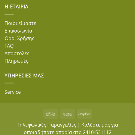
Η ΕΤΑΙΡΊΑ
Ποιοι είμαστε
Επικοινωνία
Όροι Χρήσης
FAQ
Αποστολες
Πληρωμές
ΥΠΗΡΕΣΊΕΣ ΜΑΣ
Service
Cash
Bank
PayPal
On
Transfer
Τηλεφωνικές Παραγγελίες | Καλέστε μας για
Delivery
οποιαδήποτε απορία στο
2410-531112