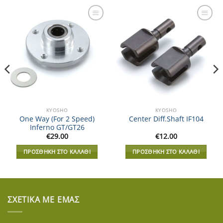
Add to
Add to
Wishlist
Wishlist
KYOSHO
KYOSHO
One Way (For 2 Speed)
Center Diff.Shaft IF104
Inferno GT/GT26
€
29.00
€
12.00
ΠΡΟΣΘΉΚΗ ΣΤΟ ΚΑΛΆΘΙ
ΠΡΟΣΘΉΚΗ ΣΤΟ ΚΑΛΆΘΙ
ΣΧΕΤΙΚΆ ΜΕ ΕΜΆΣ