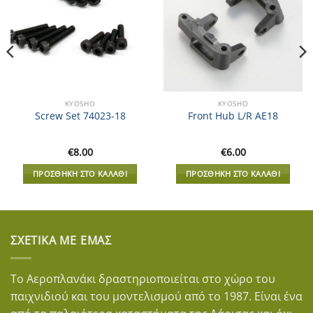
KYOSHO
KYOSHO
Screw Set 74023-18
Front Hub L/R AE18
€
8.00
€
6.00
ΠΡΟΣΘΉΚΗ ΣΤΟ ΚΑΛΆΘΙ
ΠΡΟΣΘΉΚΗ ΣΤΟ ΚΑΛΆΘΙ
ΣΧΕΤΙΚΆ ΜΕ ΕΜΆΣ
Το Αεροπλανάκι δραστηριοποιείται στο χώρο του
παιχνιδιού και του μοντελισμού από το 1987. Είναι ένα