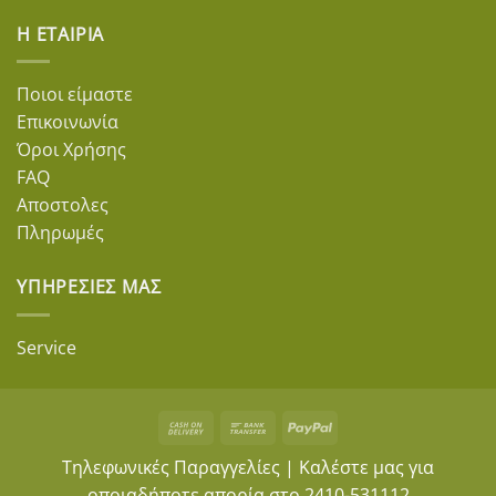
Η ΕΤΑΙΡΊΑ
Ποιοι είμαστε
Επικοινωνία
Όροι Χρήσης
FAQ
Αποστολες
Πληρωμές
ΥΠΗΡΕΣΊΕΣ ΜΑΣ
Service
Cash
Bank
PayPal
On
Transfer
Τηλεφωνικές Παραγγελίες | Καλέστε μας για
Delivery
οποιαδήποτε απορία στο
2410-531112