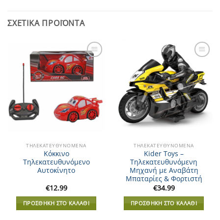
ΣΧΕΤΙΚΆ ΠΡΟΪΌΝΤΑ
Add to
Add to
Wishlist
Wishlist
ΤΗΛΕΚΑΤΕΥΘΥΝΌΜΕΝΑ
ΤΗΛΕΚΑΤΕΥΘΥΝΌΜΕΝΑ
Κόκκινο
Kider Toys –
Τηλεκατευθυνόμενο
Τηλεκατευθυνόμενη
Αυτοκίνητο
Μηχανή με Αναβάτη
Μπαταρίες & Φορτιστή
€
12.99
€
34.99
ΠΡΟΣΘΉΚΗ ΣΤΟ ΚΑΛΆΘΙ
ΠΡΟΣΘΉΚΗ ΣΤΟ ΚΑΛΆΘΙ