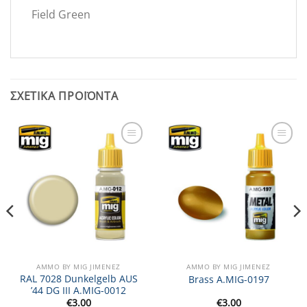
Field Green
ΣΧΕΤΙΚΆ ΠΡΟΪΌΝΤΑ
Add to
Add to
Wishlist
Wishlist
AMMO BY MIG JIMENEZ
AMMO BY MIG JIMENEZ
RAL 7028 Dunkelgelb AUS
Brass A.MIG-0197
’44 DG III A.MIG-0012
€
3.00
€
3.00