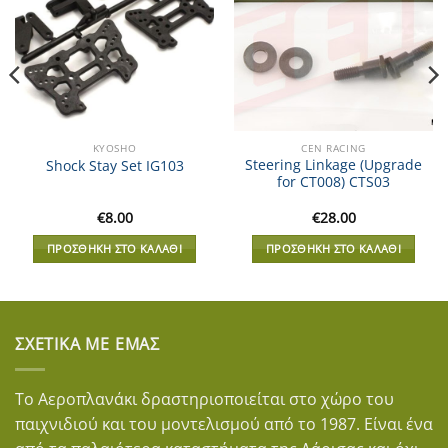
KYOSHO
CEN RACING
Steering Linkage (Upgrade
Shock Stay Set IG103
for CT008) CTS03
€
8.00
€
28.00
ΠΡΟΣΘΉΚΗ ΣΤΟ ΚΑΛΆΘΙ
ΠΡΟΣΘΉΚΗ ΣΤΟ ΚΑΛΆΘΙ
ΣΧΕΤΙΚΆ ΜΕ ΕΜΆΣ
Το Αεροπλανάκι δραστηριοποιείται στο χώρο του
παιχνιδιού και του μοντελισμού από το 1987. Είναι ένα