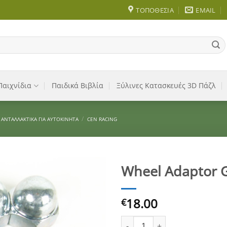
ΤΟΠΟΘΕΣΊΑ
EMAIL
Παιχνίδια
Παιδικά Βιβλία
Ξύλινες Κατασκευές 3D Πάζλ
/
ΑΝΤΑΛΛΑΚΤΙΚΆ ΓΙΑ ΑΥΤΟΚΊΝΗΤΑ
CEN RACING
Wheel Adaptor 
Add to
18.00
Wishlist
€
Wheel Adaptor GS021 ποσότητ