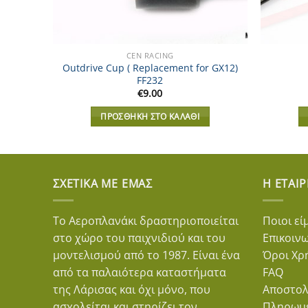
CEN RACING
Outdrive Cup ( Replacement for GX12)
FF232
€
9.00
ΠΡΟΣΘΉΚΗ ΣΤΟ ΚΑΛΆΘΙ
ΣΧΕΤΙΚΆ ΜΕ ΕΜΆΣ
Η ΕΤΑΙΡ
Το Αεροπλανάκι δραστηριοποιείται
Ποιοι εί
στο χώρο του παιχνιδιού και του
Επικοιν
μοντελισμού από το 1987. Είναι ένα
Όροι Χρ
από τα παλαιότερα καταστήματα
FAQ
της Λάρισας και όχι μόνο, που
Αποστολ
ασχολείται και στηρίζει τον
Πληρωμ