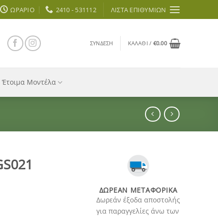
ΩΡΆΡΙΟ
2410 - 531112
ΛΊΣΤΑ ΕΠΙΘΥΜΙΏΝ
ΣΎΝΔΕΣΗ
ΚΑΛΆΘΙ /
€
0.00
Έτοιμα Μοντέλα
GS021
ΔΩΡΕΆΝ ΜΕΤΑΦΟΡΙΚΆ
Δωρεάν έξοδα αποστολής
για παραγγελίες άνω των
α