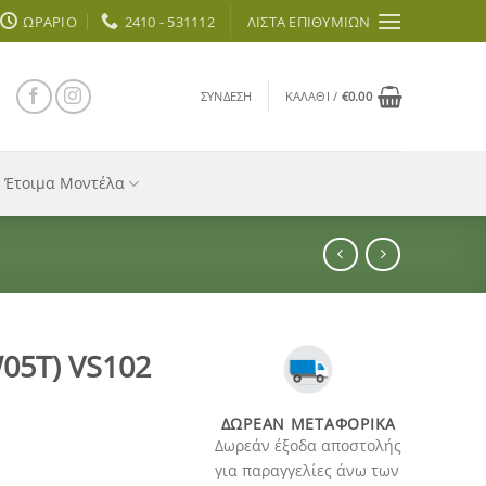
ΩΡΆΡΙΟ
2410 - 531112
ΛΊΣΤΑ ΕΠΙΘΥΜΙΏΝ
ΣΎΝΔΕΣΗ
ΚΑΛΆΘΙ /
€
0.00
Έτοιμα Μοντέλα
W05T) VS102
ΔΩΡΕΆΝ ΜΕΤΑΦΟΡΙΚΆ
Δωρεάν έξοδα αποστολής
για παραγγελίες άνω των
οσότητα