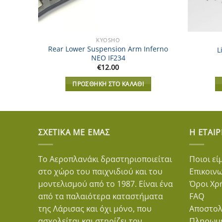
KYOSHO
/DMT
Rear Lower Suspension Arm Inferno
L
NEO IF234
€
12.00
ΠΡΟΣΘΉΚΗ ΣΤΟ ΚΑΛΆΘΙ
ΣΧΕΤΙΚΆ ΜΕ ΕΜΆΣ
Η ΕΤΑΙΡ
Το Αεροπλανάκι δραστηριοποιείται
Ποιοι εί
στο χώρο του παιχνιδιού και του
Επικοιν
μοντελισμού από το 1987. Είναι ένα
Όροι Χρ
από τα παλαιότερα καταστήματα
FAQ
της Λάρισας και όχι μόνο, που
Αποστολ
ασχολείται και στηρίζει τον
Πληρωμ