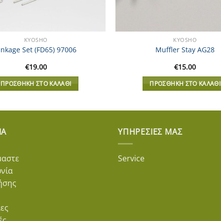
KYOSHO
KYOSHO
inkage Set (FD65) 97006
Muffler Stay AG28
€
19.00
€
15.00
ΠΡΟΣΘΉΚΗ ΣΤΟ ΚΑΛΆΘΙ
ΠΡΟΣΘΉΚΗ ΣΤΟ ΚΑΛΆΘΙ
ΊΑ
ΥΠΗΡΕΣΊΕΣ ΜΑΣ
μαστε
Service
ωνία
ήσης
ες
ές