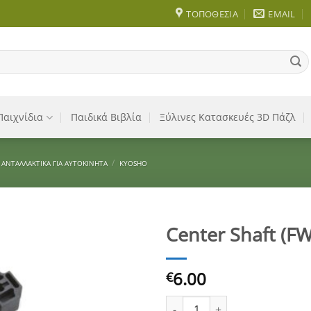
ΤΟΠΟΘΕΣΊΑ
EMAIL
Παιχνίδια
Παιδικά Βιβλία
Ξύλινες Κατασκευές 3D Πάζλ
/
ΑΝΤΑΛΛΑΚΤΙΚΆ ΓΙΑ ΑΥΤΟΚΊΝΗΤΑ
KYOSHO
Center Shaft (F
Add to
6.00
Wishlist
€
Center Shaft (FW05T) VS102 π