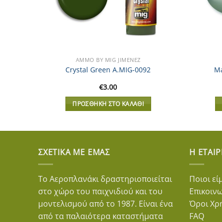
AMMO BY MIG JIMENEZ
-0196
Crystal Green A.MIG-0092
Ma
€
3.00
ΠΡΟΣΘΉΚΗ ΣΤΟ ΚΑΛΆΘΙ
ΣΧΕΤΙΚΆ ΜΕ ΕΜΆΣ
Η ΕΤΑΙΡ
Το Αεροπλανάκι δραστηριοποιείται
Ποιοι εί
στο χώρο του παιχνιδιού και του
Επικοιν
μοντελισμού από το 1987. Είναι ένα
Όροι Χρ
από τα παλαιότερα καταστήματα
FAQ