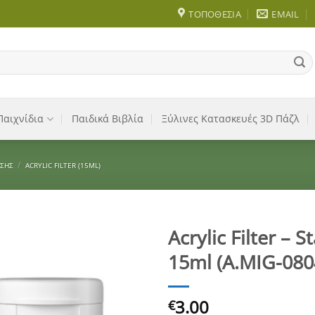
ΤΟΠΟΘΕΣΊΑ
EMAIL
Παιχνίδια
Παιδικά Βιβλία
Ξύλινες Κατασκευές 3D Πάζλ
/
ΩΣΗΣ
ACRYLIC FILTER (15ML)
Acrylic Filter – S
15ml (A.MIG-080
Add to
Wishlist
3.00
€