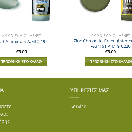
AMMO BY MIG JIMENEZ
AMMO BY MIG JIMENEZ
Zinc Chromate Green (Interio
tt Aluminum A.MIG-194
FS34151 A.MIG-0220
€
3.00
€
3.00
ΠΡΟΣΘΉΚΗ ΣΤΟ ΚΑΛΆΘΙ
ΠΡΟΣΘΉΚΗ ΣΤΟ ΚΑΛΆΘΙ
ΊΑ
ΥΠΗΡΕΣΊΕΣ ΜΑΣ
μαστε
Service
ωνία
ήσης