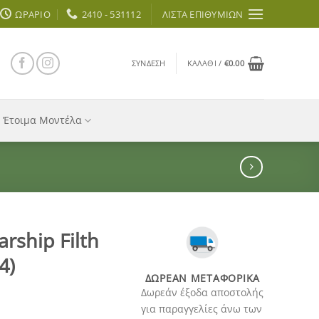
ΩΡΆΡΙΟ
2410 - 531112
ΛΊΣΤΑ ΕΠΙΘΥΜΙΏΝ
ΣΎΝΔΕΣΗ
ΚΑΛΆΘΙ /
€
0.00
Έτοιμα Μοντέλα
tarship Filth
4)
ΔΩΡΕΆΝ ΜΕΤΑΦΟΡΙΚΆ
Δωρεάν έξοδα αποστολής
για παραγγελίες άνω των